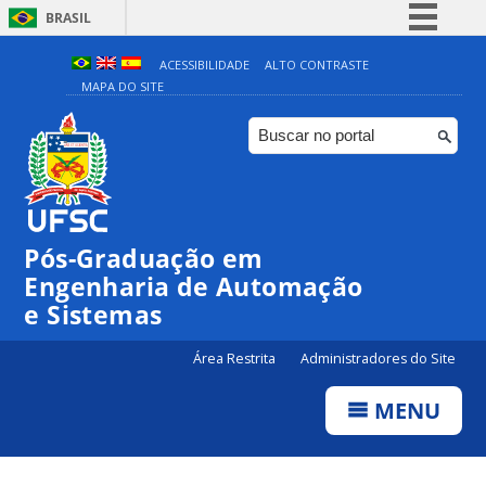
BRASIL
Simplifique!
ACESSIBILIDADE
ALTO CONTRASTE
MAPA DO SITE
Comunica BR
Participe
Acesso à informação
Legislação
Canais
Pós-Graduação em
Engenharia de Automação
e Sistemas
Área Restrita
Administradores do Site
MENU