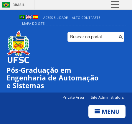
BRASIL
Simplifique!
ACESSIBILIDADE
ALTO CONTRASTE
MAPA DO SITE
Comunica BR
Participe
Acesso à informação
Legislação
Canais
Pós-Graduação em
Engenharia de Automação
e Sistemas
Private Area
Site Administrators
MENU