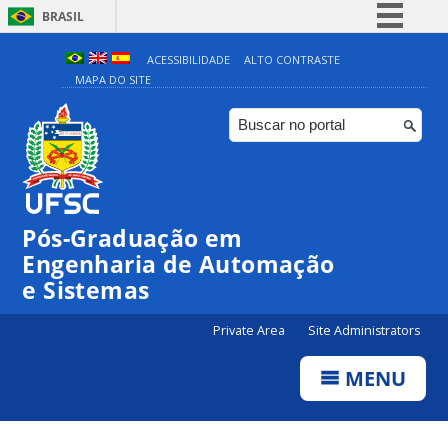
BRASIL
Simplifique!
ACESSIBILIDADE
ALTO CONTRASTE
MAPA DO SITE
Comunica BR
Participe
Acesso à informação
Legislação
Canais
Pós-Graduação em
Engenharia de Automação
e Sistemas
Private Area
Site Administrators
MENU