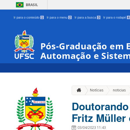
BRASIL
Ir para o conteúdo
1
Ir para o menu
2
Ir para a busca
3
Ir para o rodapé
4
Pós-Graduação em 
Automação e Siste
»
Notícias
noticias
Doutorando
Fritz Mülle
03/04/2023 11:43