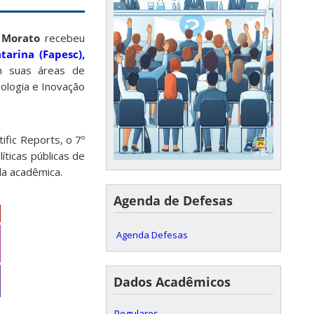
s Morato
recebeu
arina (Fapesc),
em suas áreas de
ologia e Inovação
ific Reports, o 7º
íticas públicas de
da acadêmica.
Agenda de Defesas
Agenda Defesas
Dados Acadêmicos
Regulares