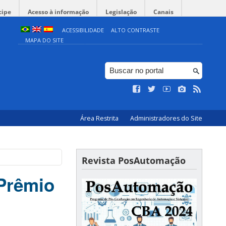
cipe
Acesso à informação
Legislação
Canais
ACESSIBILIDADE
ALTO CONTRASTE
MAPA DO SITE
Área Restrita
Administradores do Site
Revista PosAutomação
Prêmio