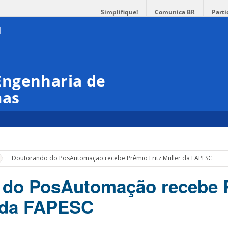
Simplifique!
Comunica BR
Parti
Engenharia de
mas
Doutorando do PosAutomação recebe Prêmio Fritz Müller da FAPESC
 do PosAutomação recebe 
r da FAPESC