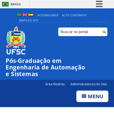
BRASIL
Simplifique!
ACESSIBILIDADE
ALTO CONTRASTE
MAPA DO SITE
Comunica BR
Participe
Acesso à informação
Legislação
Canais
Pós-Graduação em
Engenharia de Automação
e Sistemas
Área Restrita
Administradores do Site
MENU