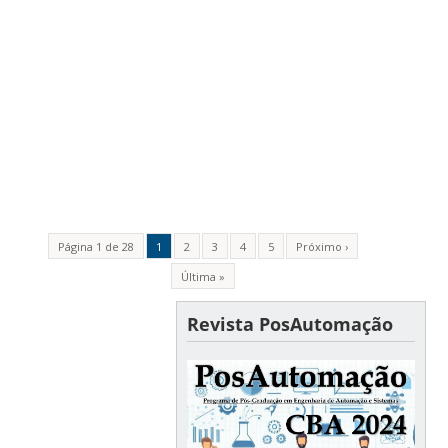
Página 1 de 28
1
2
3
4
5
Próximo ›
Última »
Revista PosAutomação