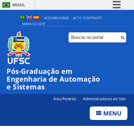
BRASIL
Simplifique!
ACESSIBILIDADE
ALTO CONTRASTE
MAPA DO SITE
Comunica BR
Participe
Acesso à informação
Legislação
Canais
Pós-Graduação em
Engenharia de Automação
e Sistemas
Área Restrita
Administradores do Site
MENU