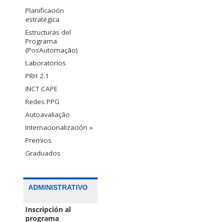
Planificación
estratégica
Estructuras del
Programa
(PosAutomação)
Laboratorios
PRH 2.1
INCT CAPE
Redes PPG
Autoavaliação
Internacionalización »
Premios
Graduados
ADMINISTRATIVO
Inscripción al
programa