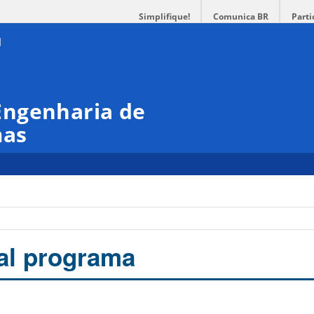
Simplifique!
Comunica BR
Parti
Engenharia de
mas
 al programa