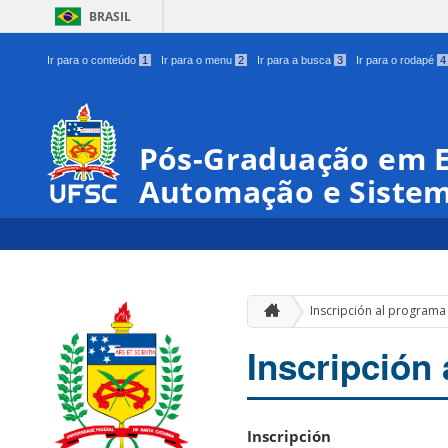
BRASIL
Ir para o conteúdo
1
Ir para o menu
2
Ir para a busca
3
Ir para o rodapé
4
Pós-Graduação em 
Automação e Siste
Inscripción al programa
Inscripción
Inscripción