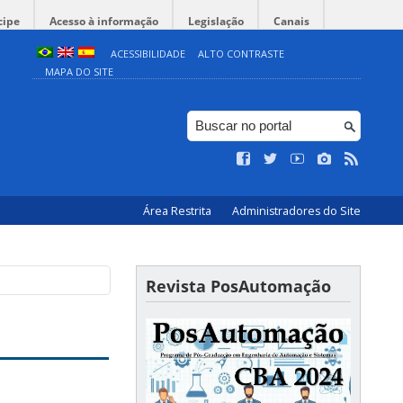
cipe
Acesso à informação
Legislação
Canais
ACESSIBILIDADE
ALTO CONTRASTE
MAPA DO SITE
Área Restrita
Administradores do Site
Revista PosAutomação