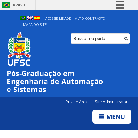
BRASIL
Simplifique!
ACESSIBILIDADE
ALTO CONTRASTE
MAPA DO SITE
Comunica BR
Participe
Acesso à informação
Legislação
Canais
Pós-Graduação em
Engenharia de Automação
e Sistemas
Private Area
Site Administrators
MENU