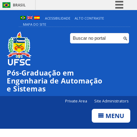
BRASIL
Simplifique!
ACESSIBILIDADE
ALTO CONTRASTE
MAPA DO SITE
Comunica BR
Participe
Acesso à informação
Legislação
Canais
Pós-Graduação em
Engenharia de Automação
e Sistemas
Private Area
Site Administrators
MENU