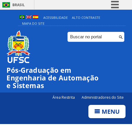
BRASIL
Simplifique!
ACESSIBILIDADE
ALTO CONTRASTE
MAPA DO SITE
Comunica BR
Participe
Acesso à informação
Legislação
Canais
Pós-Graduação em
Engenharia de Automação
e Sistemas
Área Restrita
Administradores do Site
MENU