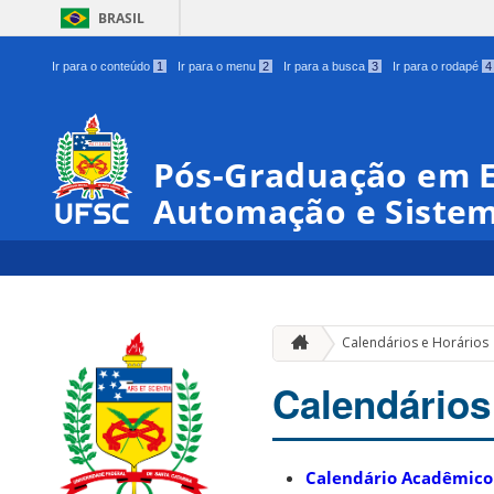
BRASIL
Ir para o conteúdo
1
Ir para o menu
2
Ir para a busca
3
Ir para o rodapé
4
Pós-Graduação em 
Automação e Siste
Calendários e Horários
Calendários
Calendário Acadêmico