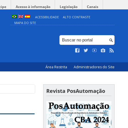
cipe
Acesso à informação
Legislação
Canais
ACESSIBILIDADE
ALTO CONTRASTE
MAPA DO SITE
Área Restrita
Administradores do Site
Revista PosAutomação