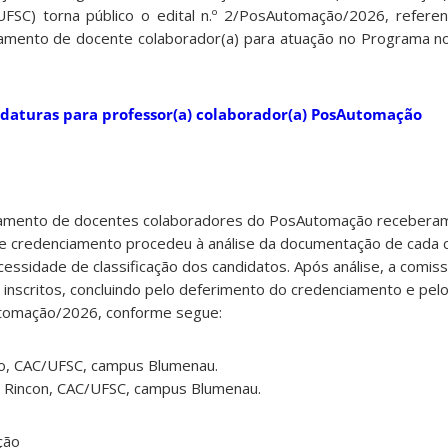
UFSC) torna público o edital n.º 2/PosAutomação/2026, refere
amento de docente colaborador(a) para atuação no Programa no
daturas para professor(a) colaborador(a) PosAutomação
iamento de docentes colaboradores do PosAutomação recebera
de credenciamento procedeu à análise da documentação de cada 
ssidade de classificação dos candidatos. Após análise, a comiss
inscritos, concluindo pelo deferimento do credenciamento e pel
utomação/2026, conforme segue:
to, CAC/UFSC, campus Blumenau.
a Rincon, CAC/UFSC, campus Blumenau.
ção