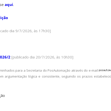
sse
aqui
.
rição
icado dia 9/7/2026, às 17h30]
2026/2
[publicado dia 20/7/2026, às 10h30]
minhados para a Secretaria do PosAutomação através do e-mail
m argumentação lógica e consistente, seguindo os prazos estabelec
ção