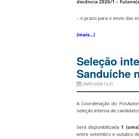
docência 2026/1 – Fulano(a
– o prazo para o envio das e
(mais…)
Seleção int
Sanduíche 
26/01/2026 12:21
A Coordenação do PosAutom
seleção interna de candidat
Será disponibilizada
1 (uma)
entre setembro e outubro d