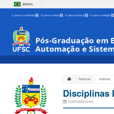
BRASIL
Ir para o conteúdo
1
Ir para o menu
2
Ir para a busca
3
Ir para o rodapé
4
Pós-Graduação em 
Automação e Siste
Notícias
noticias
Disciplinas 
15/07/2026 16:50