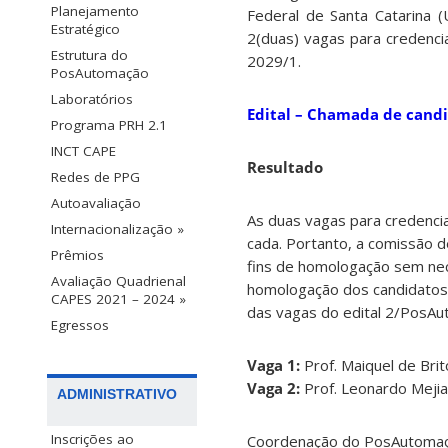
Planejamento
Federal de Santa Catarina (
Estratégico
2(duas) vagas para credenci
Estrutura do
2029/1
.
PosAutomação
Laboratórios
Edital – Chamada de candi
Programa PRH 2.1
INCT CAPE
Resultado
Redes de PPG
Autoavaliação
As duas vagas para credenc
Internacionalização »
cada. Portanto, a comissão 
Prêmios
fins de homologação sem nece
Avaliação Quadrienal
homologação dos candidatos 
CAPES 2021 – 2024 »
das vagas do edital 2/PosA
Egressos
Vaga 1:
Prof. Maiquel de Bri
Vaga 2:
Prof. Leonardo Meji
ADMINISTRATIVO
Inscrições ao
Coordenação do PosAutoma