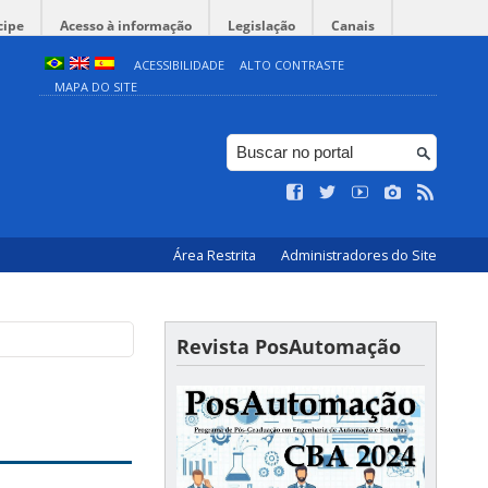
cipe
Acesso à informação
Legislação
Canais
ACESSIBILIDADE
ALTO CONTRASTE
MAPA DO SITE
Área Restrita
Administradores do Site
Revista PosAutomação