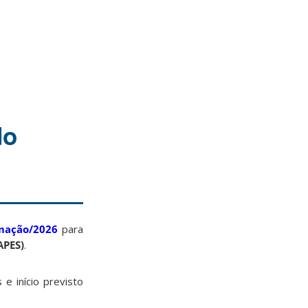
do
omação/2026
para
APES)
.
e início previsto