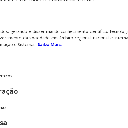
cados, gerando e disseminando conhecimento científico, tecnológ
volvimento da sociedade em âmbito regional, nacional e interna
omação e Sistemas.
Saiba Mais.
êmicos.
ração
mas.
isa