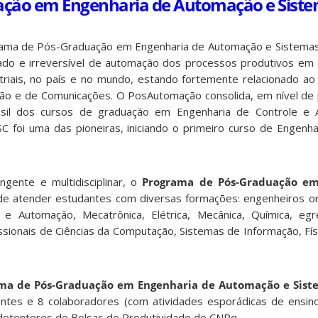
ação em Engenharia de Automação e Sist
rama de Pós-Graduação em Engenharia de Automação e Sistema
ado e irreversível de automação dos processos produtivos em 
triais, no país e no mundo, estando fortemente relacionado a
ção e de Comunicações. O PosAutomação consolida, em nível de
asil dos cursos de graduação em Engenharia de Controle 
C foi uma das pioneiras, iniciando o primeiro curso de Engenha
gente e multidisciplinar, o
Programa de Pós-Graduação em
e atender estudantes com diversas formações: engenheiros or
 e Automação, Mecatrônica, Elétrica, Mecânica, Química, eg
sionais de Ciências da Computação, Sistemas de Informação, Fís
ma de Pós-Graduação em Engenharia de Automação e Sist
tes e 8 colaboradores (com atividades esporádicas de ensino
 detentores de Bolsas de Produtividade do CNPq.