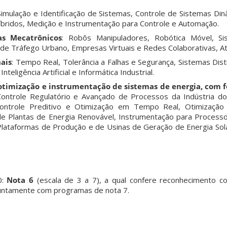
imulação e Identificação de Sistemas, Controle de Sistemas Din
íbridos, Medição e Instrumentação para Controle e Automação.
s Mecatrônicos
: Robôs Manipuladores, Robótica Móvel, S
 de Tráfego Urbano, Empresas Virtuais e Redes Colaborativas, A
ais
: Tempo Real, Tolerância a Falhas e Segurança, Sistemas Dis
teligência Artificial e Informática Industrial.
otimização e instrumentação de sistemas de energia, com f
ontrole Regulatório e Avançado de Processos da Indústria do
Controle Preditivo e Otimização em Tempo Real, Otimizaçã
e Plantas de Energia Renovável, Instrumentação para Processo
lataformas de Produção e de Usinas de Geração de Energia Solar
0:
Nota 6
(escala de 3 a 7), a qual confere reconhecimento 
untamente com programas de nota 7.