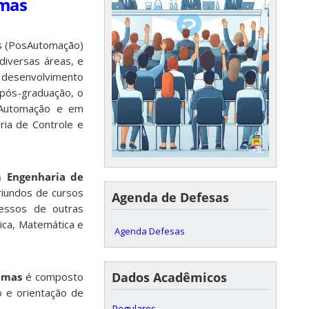
emas
s (PosAutomação)
diversas áreas, e
o desenvolvimento
 pós-graduação, o
e Automação e em
ria de Controle e
 Engenharia de
iundos de cursos
Agenda de Defesas
ressos de outras
ica, Matemática e
Agenda Defesas
Dados Acadêmicos
emas
é composto
 e orientação de
Regulares