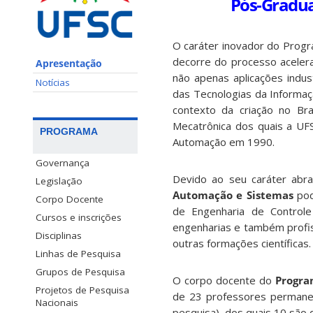
Pós-Gradu
O caráter inovador do Prog
decorre do processo aceler
Apresentação
não apenas aplicações indus
Notícias
das Tecnologias da Informa
contexto da criação no Br
Mecatrônica dos quais a UFS
PROGRAMA
Automação em 1990.
Governança
Devido ao seu caráter abran
Legislação
Automação e Sistemas
pod
Corpo Docente
de Engenharia de Controle
Cursos e inscrições
engenharias e também profis
Disciplinas
outras formações científicas.
Linhas de Pesquisa
Grupos de Pesquisa
O corpo docente do
Progra
Projetos de Pesquisa
de 23 professores permanen
Nacionais
pesquisa), dos quais 10 são