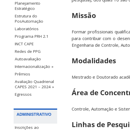
Planejamento
Estratégico
Missão
Estrutura do
PosAutomação
Laboratórios
Formar profissionais qualifi
Programa PRH 2.1
para contribuir com o desen
INCT CAPE
Engenharia de Controle, Aut
Redes de PPG
Modalidades
Autoavaliação
Internacionalização »
Prêmios
Mestrado e Doutorado acad
Avaliação Quadrienal
CAPES 2021 – 2024 »
Área de Concent
Egressos
Controle, Automação e Siste
ADMINISTRATIVO
Linhas de Pesqu
Inscrições ao