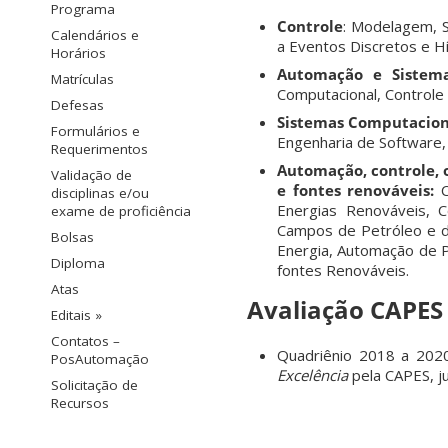
Programa
Controle
: Modelagem, S
Calendários e
a Eventos Discretos e H
Horários
Automação e Sistema
Matrículas
Computacional, Controle
Defesas
Sistemas Computacion
Formulários e
Engenharia de Software, In
Requerimentos
Automação, controle, 
Validação de
e fontes renováveis:
C
disciplinas e/ou
Energias Renováveis, 
exame de proficiência
Campos de Petróleo e d
Bolsas
Energia, Automação de P
Diploma
fontes Renováveis.
Atas
Avaliação CAPES
Editais »
Contatos –
Quadriênio 2018 a 202
PosAutomação
Excelência
pela CAPES, j
Solicitação de
Recursos