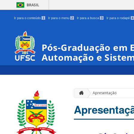
BRASIL
Ir para o conteúdo
1
Ir para o menu
2
Ir para a busca
3
Ir para o rodapé
4
Pós-Graduação em 
Automação e Siste
Apresentação
Apresentaç