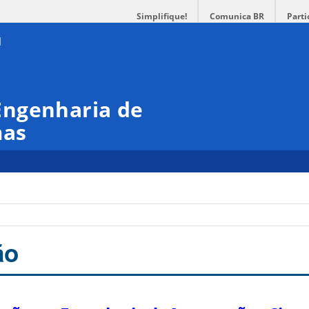
Simplifique!
Comunica BR
Parti
Engenharia de
mas
ão