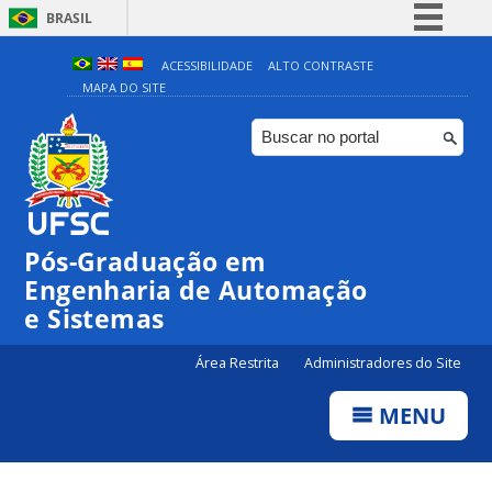
BRASIL
Simplifique!
ACESSIBILIDADE
ALTO CONTRASTE
MAPA DO SITE
Comunica BR
Participe
Acesso à informação
Legislação
Canais
Pós-Graduação em
Engenharia de Automação
e Sistemas
Área Restrita
Administradores do Site
MENU