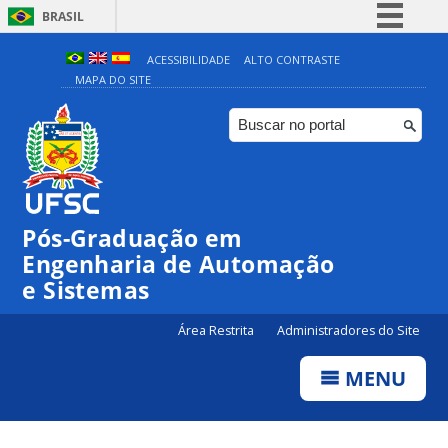
BRASIL
Simplifique!
ACESSIBILIDADE
ALTO CONTRASTE
MAPA DO SITE
Comunica BR
Participe
Acesso à informação
Legislação
Canais
Pós-Graduação em
Engenharia de Automação
e Sistemas
Área Restrita
Administradores do Site
MENU