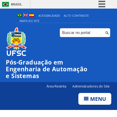
BRASIL
Simplifique!
ACESSIBILIDADE
ALTO CONTRASTE
MAPA DO SITE
Comunica BR
Participe
Acesso à informação
Legislação
Canais
Pós-Graduação em
Engenharia de Automação
e Sistemas
Área Restrita
Administradores do Site
MENU