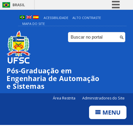
BRASIL
Simplifique!
ACESSIBILIDADE
ALTO CONTRASTE
MAPA DO SITE
Comunica BR
Participe
Acesso à informação
Legislação
Canais
Pós-Graduação em
Engenharia de Automação
e Sistemas
Área Restrita
Administradores do Site
MENU