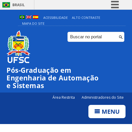
BRASIL
Simplifique!
ACESSIBILIDADE
ALTO CONTRASTE
MAPA DO SITE
Comunica BR
Participe
Acesso à informação
Legislação
Canais
Pós-Graduação em
Engenharia de Automação
e Sistemas
Área Restrita
Administradores do Site
MENU