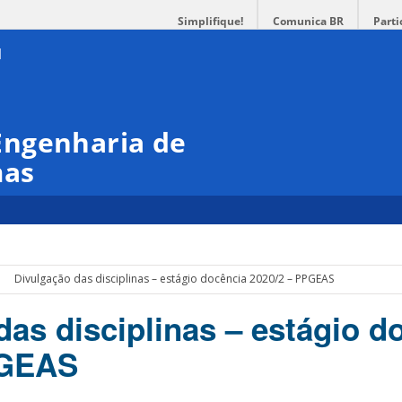
Simplifique!
Comunica BR
Parti
Engenharia de
mas
Divulgação das disciplinas – estágio docência 2020/2 – PPGEAS
das disciplinas – estágio d
PGEAS