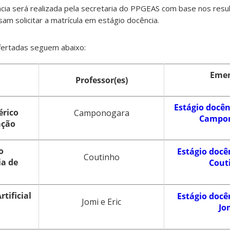
ncia será realizada pela secretaria do PPGEAS com base nos resu
sam solicitar a matrícula em estágio docência.
ofertadas seguem abaixo:
Eme
Professor(es)
Estágio docênc
érico
Camponogara
Campo
ação
o
Estágio docên
Coutinho
ia de
Cout
rtificial
Estágio docên
Jomi e Eric
Jo