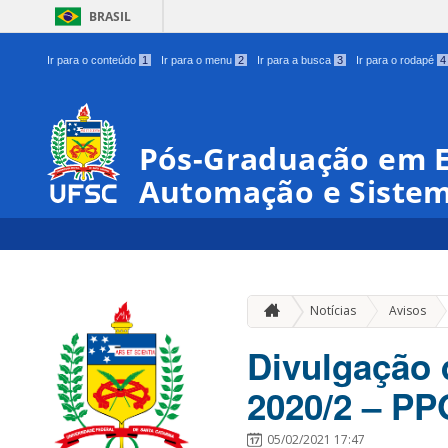
BRASIL
Ir para o conteúdo
1
Ir para o menu
2
Ir para a busca
3
Ir para o rodapé
4
Pós-Graduação em 
Automação e Siste
»
Notícias
Avisos
Divulgação 
2020/2 – P
05/02/2021 17:47