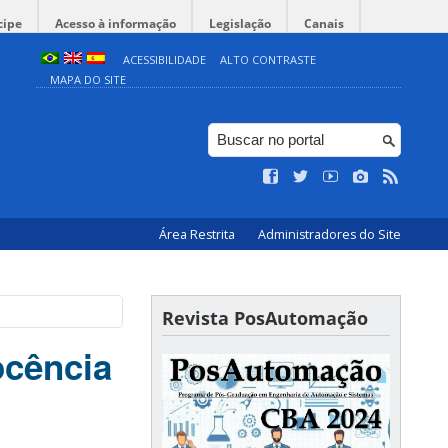
cipe
Acesso à informação
Legislação
Canais
ACESSIBILIDADE
ALTO CONTRASTE
MAPA DO SITE
Área Restrita
Administradores do Site
Revista PosAutomação
ocência