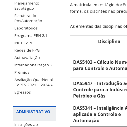
Planejamento
A matrícula em estágio docê
Estratégico
forma, os discintes não preci
Estrutura do
PosAutomação
As ementas das disciplinas 
Laboratórios
Programa PRH 2.1
Disciplina
INCT CAPE
Redes de PPG
Autoavaliação
DAS5103 – Cálculo Num
Internacionalização »
para Controle e Autom
Prêmios
Avaliação Quadrienal
DAS5947 – Introdução a
CAPES 2021 – 2024 »
Controle para a Indústr
Egressos
Petróleo e Gás
DAS5341 – Inteligência A
ADMINISTRATIVO
aplicada a Controle e
Automação
Inscrições ao