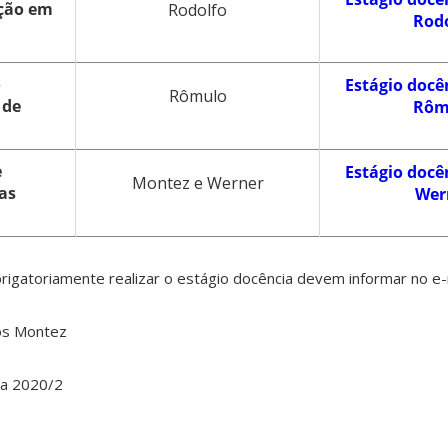
ção em
Rodolfo
Rod
o
Estágio docên
Rômulo
 de
Rôm
e
Estágio docên
Montez e Werner
as
Wer
igatoriamente realizar o estágio docência devem informar no e-
los Montez
ia 2020/2