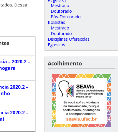
ltados. Dessa
Mestrado
Doutorado
Pós-Doutorado
Bolsistas
Mestrado
Doutorado
Disciplinas Oferecidas
ntas
Egressos
ia – 2020.2 –
Acolhimento
nogara
cia 2020.2 –
inho
cia 2020.2 –
mi