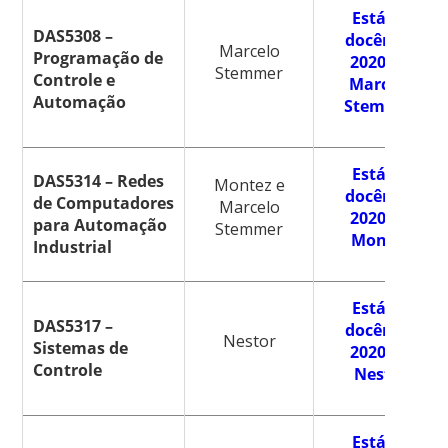
Estágio
DAS5308 –
docência
Marcelo
Programação de
2020.2 –
Stemmer
Controle e
Marcelo
Automação
Stemmer
Estágio
DAS5314 – Redes
Montez e
docência
de Computadores
Marcelo
2020.2 –
para Automação
Stemmer
Montez
Industrial
Estágio
DAS5317 –
docência
Nestor
Sistemas de
2020.2 –
Controle
Nestor
Estágio