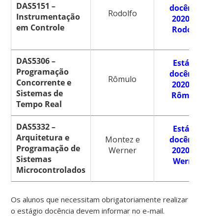
DAS5151 –
docência
Rodolfo
Instrumentação
2020.2 –
em Controle
Rodolfo
DAS5306 –
Estágio
Programação
docência
Rômulo
Concorrente e
2020.2 –
Sistemas de
Rômulo
Tempo Real
DAS5332 –
Estágio
Arquitetura e
Montez e
docência
Programação de
Werner
2020.2 –
Sistemas
Werner
Microcontrolados
Os alunos que necessitam obrigatoriamente realizar
o estágio docência devem informar no e-mail.