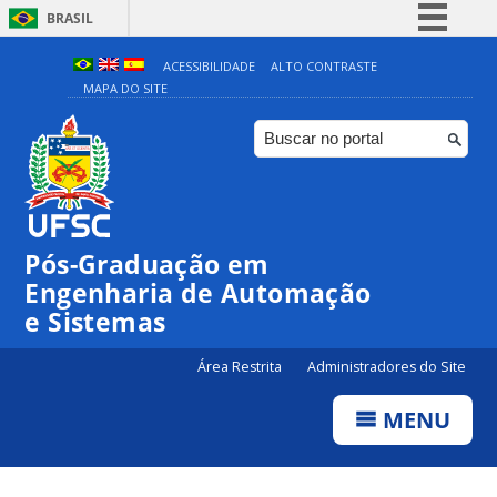
BRASIL
Simplifique!
ACESSIBILIDADE
ALTO CONTRASTE
MAPA DO SITE
Comunica BR
Participe
Acesso à informação
Legislação
Canais
Pós-Graduação em
Engenharia de Automação
e Sistemas
Área Restrita
Administradores do Site
MENU