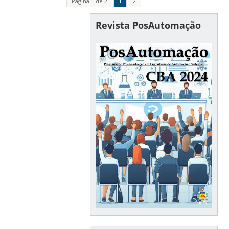
Página 1 de 2
1
2
Revista PosAutomação