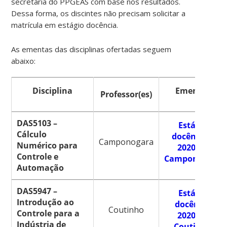
secretaria do PPGEAS com base nos resultados.
Dessa forma, os discintes não precisam solicitar a
matrícula em estágio docência.
As ementas das disciplinas ofertadas seguem
abaixo:
Disciplina
Ementas
Professor(es)
DAS5103 –
Estágio
Cálculo
docência –
Camponogara
Numérico para
2020.2 –
Controle e
Camponogara
Automação
DAS5947 –
Estágio
Introdução ao
docência
Coutinho
Controle para a
2020.2 –
Indústria de
Coutinho