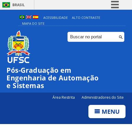
BRASIL
Simplifique!
ACESSIBILIDADE
ALTO CONTRASTE
MAPA DO SITE
Comunica BR
Participe
Acesso à informação
Legislação
Canais
Pós-Graduação em
Engenharia de Automação
e Sistemas
Área Restrita
Administradores do Site
MENU