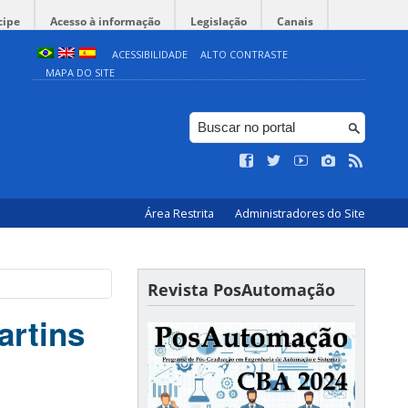
cipe
Acesso à informação
Legislação
Canais
ACESSIBILIDADE
ALTO CONTRASTE
MAPA DO SITE
Área Restrita
Administradores do Site
Revista PosAutomação
artins