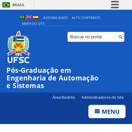
BRASIL
Simplifique!
ACESSIBILIDADE
ALTO CONTRASTE
MAPA DO SITE
Comunica BR
Participe
Acesso à informação
Legislação
Canais
Pós-Graduação em
Engenharia de Automação
e Sistemas
Área Restrita
Administradores do Site
MENU