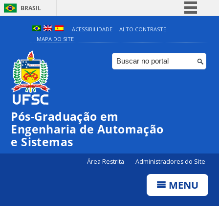
BRASIL
Simplifique!
ACESSIBILIDADE
ALTO CONTRASTE
MAPA DO SITE
Comunica BR
Participe
Acesso à informação
Legislação
Canais
Pós-Graduação em
Engenharia de Automação
e Sistemas
Área Restrita
Administradores do Site
MENU