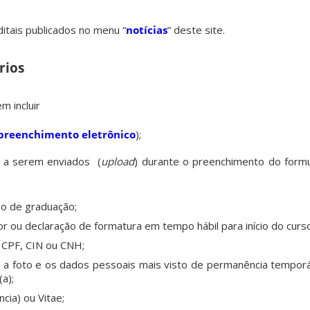
ditais publicados no menu “
notícias
” deste site.
rios
m incluir
preenchimento eletrônico
);
 a serem enviados (
upload
) durante o preenchimento do formul
so de graduação;
r ou declaração de formatura em tempo hábil para início do curso
e CPF, CIN ou CNH;
a foto e os dados pessoais mais visto de permanência temporár
a);
ncia) ou Vitae;