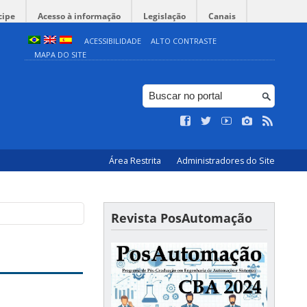
cipe
Acesso à informação
Legislação
Canais
ACESSIBILIDADE
ALTO CONTRASTE
MAPA DO SITE
Área Restrita
Administradores do Site
Revista PosAutomação