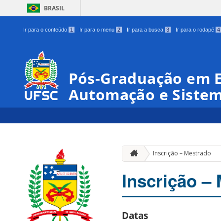
BRASIL
Ir para o conteúdo
1
Ir para o menu
2
Ir para a busca
3
Ir para o rodapé
4
Pós-Graduação em 
Automação e Siste
Inscrição – Mestrado
Inscrição –
Datas