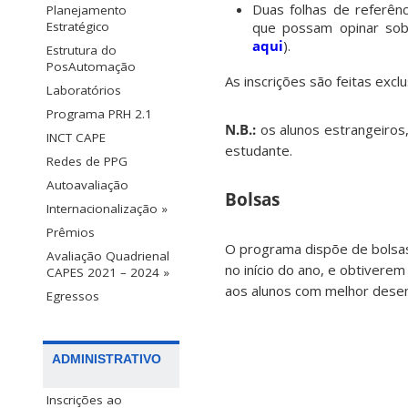
Duas folhas de referênc
Planejamento
Estratégico
que possam opinar sob
aqui
).
Estrutura do
PosAutomação
As inscrições são feitas excl
Laboratórios
Programa PRH 2.1
N.B.
:
os alunos estrangeiros
INCT CAPE
estudante.
Redes de PPG
Autoavaliação
Bolsas
Internacionalização »
Prêmios
O programa dispõe de bolsas
Avaliação Quadrienal
no início do ano, e obtivere
CAPES 2021 – 2024 »
aos alunos com melhor dese
Egressos
ADMINISTRATIVO
Inscrições ao