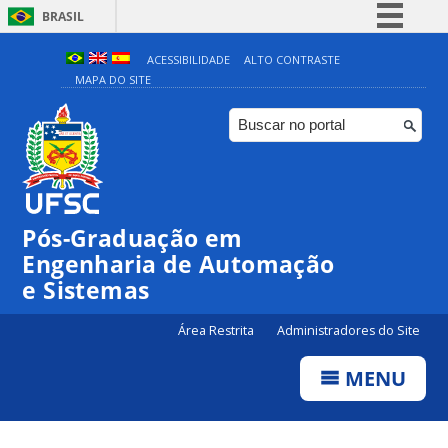
BRASIL
Simplifique!
ACESSIBILIDADE
ALTO CONTRASTE
MAPA DO SITE
Comunica BR
Participe
Acesso à informação
Legislação
Canais
Pós-Graduação em
Engenharia de Automação
e Sistemas
Área Restrita
Administradores do Site
MENU