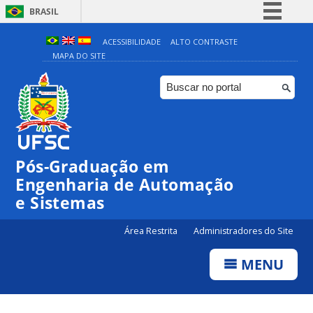
BRASIL
Simplifique!
ACESSIBILIDADE
ALTO CONTRASTE
MAPA DO SITE
Comunica BR
Participe
Acesso à informação
Legislação
Canais
Pós-Graduação em
Engenharia de Automação
e Sistemas
Área Restrita
Administradores do Site
MENU