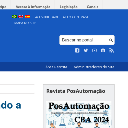
cipe
Acesso à informação
Legislação
Canais
ACESSIBILIDADE
ALTO CONTRASTE
MAPA DO SITE
Área Restrita
Administradores do Site
Revista PosAutomação
ndo a