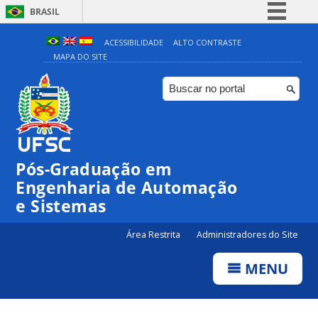
BRASIL
Simplifique!
ACESSIBILIDADE
ALTO CONTRASTE
MAPA DO SITE
Comunica BR
Participe
Acesso à informação
Legislação
Canais
Pós-Graduação em
Engenharia de Automação
e Sistemas
Área Restrita
Administradores do Site
MENU