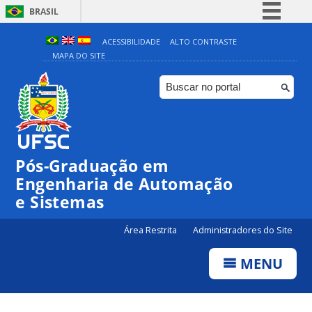
BRASIL
Simplifique!
ACESSIBILIDADE
ALTO CONTRASTE
MAPA DO SITE
Comunica BR
Participe
Acesso à informação
Legislação
Canais
Pós-Graduação em
Engenharia de Automação
e Sistemas
Área Restrita
Administradores do Site
MENU