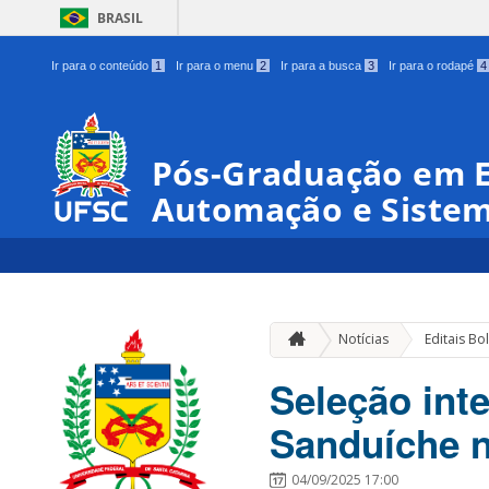
BRASIL
Ir para o conteúdo
1
Ir para o menu
2
Ir para a busca
3
Ir para o rodapé
4
Pós-Graduação em 
Automação e Siste
Notícias
Editais Bo
Seleção int
Sanduíche 
04/09/2025 17:00