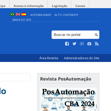
cipe
Acesso à informação
Legislação
Canais
ACESSIBILIDADE
ALTO CONTRASTE
MAPA DO SITE
Área Restrita
Administradores do Site
Revista PosAutomação
do