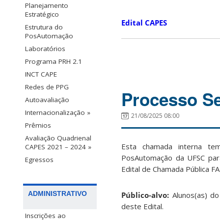
Planejamento
Estratégico
Edital CAPES
Estrutura do
PosAutomação
Laboratórios
Programa PRH 2.1
INCT CAPE
Redes de PPG
Processo Se
Autoavaliação
Internacionalização »
21/08/2025 08:00
Prêmios
Avaliação Quadrienal
Esta chamada interna tem
CAPES 2021 – 2024 »
PosAutomação da UFSC para 
Egressos
Edital de Chamada Pública F
ADMINISTRATIVO
Público-alvo:
Alunos(as) d
deste Edital.
Inscrições ao