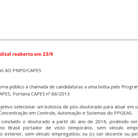
________________________________________________________________
dital reaberto em 23/9
S AO PNPD/CAPES
na público a chamada de candidaturas a uma bolsa pelo Progra
PES, Portaria CAPES nº 86/2013.
tivo selecionar um bolsista de pós-doutorado para atuar em u
 Concentração em Controle, Automação e Sistemas do PPGEAS.
concluído o doutorado a partir do ano de 2016, podendo ser: 
 no Brasil portador de visto temporário, sem vínculo empre
no exterior, sem vínculo empregatício; ou (c) ser docente ou pe