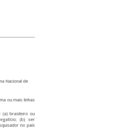
___________________________
ma Nacional de
ma ou mais linhas
(a) brasileiro ou
gatício; (b) ser
squisador no país