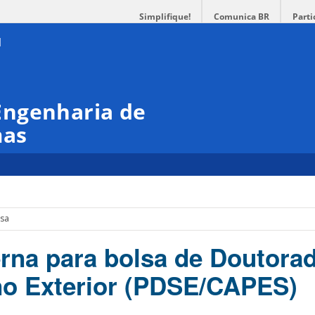
Simplifique!
Comunica BR
Parti
Engenharia de
mas
lsa
erna para bolsa de Doutora
no Exterior (PDSE/CAPES)