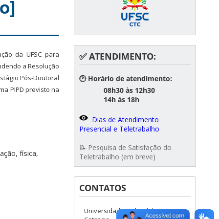
o]
mação da UFSC para
✅ ATENDIMENTO:
ndendo a Resolução
stágio Pós-Doutoral
🕐 Horário de atendimento:
ma PIPD previsto na
08h30 às 12h30
14h às 18h
Dias de Atendimento
Presencial e Teletrabalho
📝 Pesquisa de Satisfação do
ão, física,
Teletrabalho (em breve)
CONTATOS
Universidade Federal de Santa