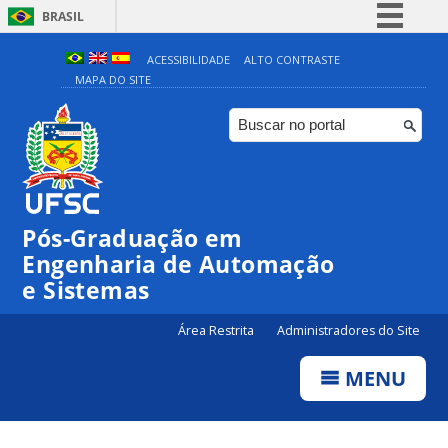
BRASIL
Simplifique!
ACESSIBILIDADE
ALTO CONTRASTE
MAPA DO SITE
Comunica BR
Participe
Acesso à informação
Legislação
Canais
Pós-Graduação em
Engenharia de Automação
e Sistemas
Área Restrita
Administradores do Site
MENU