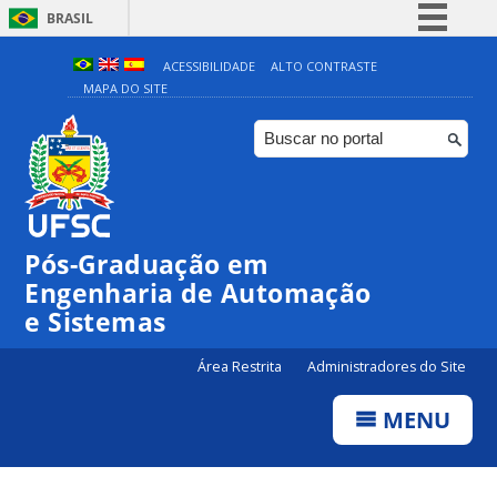
BRASIL
Simplifique!
ACESSIBILIDADE
ALTO CONTRASTE
MAPA DO SITE
Comunica BR
Participe
Acesso à informação
Legislação
Canais
Pós-Graduação em
Engenharia de Automação
e Sistemas
Área Restrita
Administradores do Site
MENU