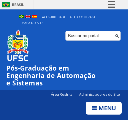
BRASIL
Simplifique!
ACESSIBILIDADE
ALTO CONTRASTE
MAPA DO SITE
Comunica BR
Participe
Acesso à informação
Legislação
Canais
Pós-Graduação em
Engenharia de Automação
e Sistemas
Área Restrita
Administradores do Site
MENU